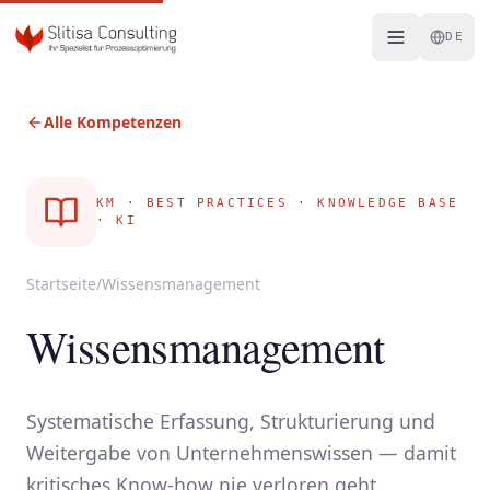
Skip to content
DE
Alle Kompetenzen
KM · BEST PRACTICES · KNOWLEDGE BASE
· KI
Startseite
/
Wissensmanagement
Wissensmanagement
Systematische Erfassung, Strukturierung und
Weitergabe von Unternehmenswissen — damit
kritisches Know-how nie verloren geht.